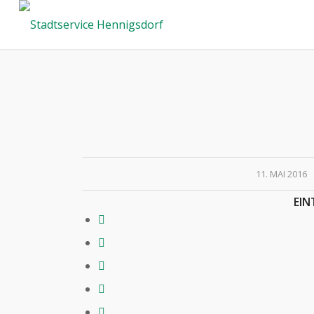
/
11. MAI 2016
EIN